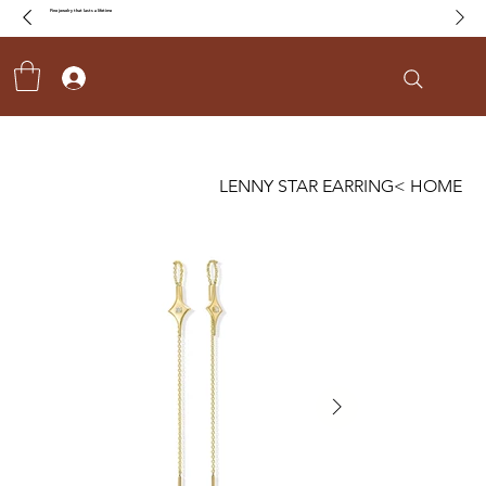
Fine jewelry that lasts a lifetime
LENNY STAR EARRING
>
HOME