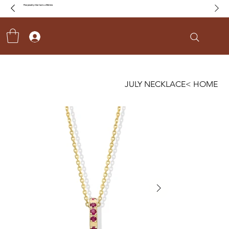
Fine jewelry that lasts a lifetime
JULY NECKLACE
>
HOME