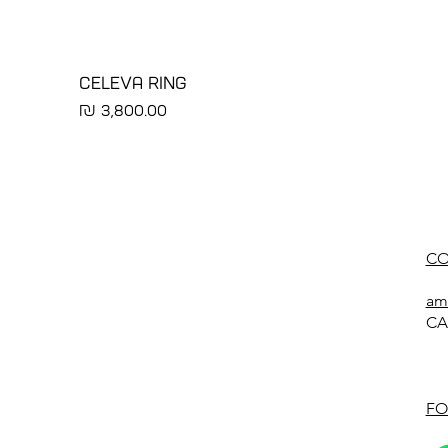
CELEVA RING
מחיר
CO
am
CA
FO