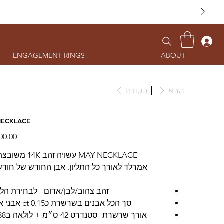
ENGAGEMENT RINGS
ABOUT
הבא
הקודם
NECKLACE
MAY NECKLACE עשויה זהב
אמרלד לאורך כל התליון. אבן החודש של חודש
זהב צהוב/לבן/אדום - לבחירת הל
סך הכל אבנים בשרשרת כ0.15 ct אבני אמרלד
אורך שרשרת- סטנדרט 42 ס״מ + לולאה ב38 ס״מ