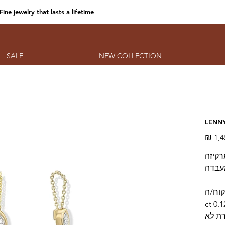
Fine jewelry that lasts a lifetime
SALE
NEW COLLECTION
LENNY
מחיר
ץ יהלום מרקיזה
עבדה
קוח/ה
ת לא