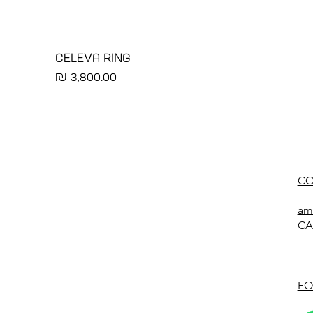
CELEVA RING
מחיר
CO
am
CA
FO