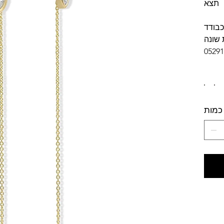
תצא
כבודד
 שונה
כמות