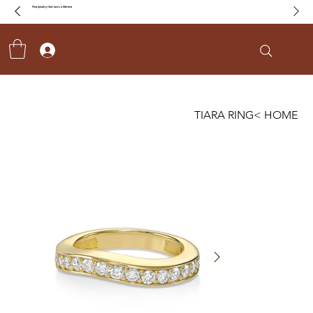
Fine jewelry that lasts a lifetime
TIARA RING
>
HOME