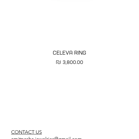
CELEVA RING
מחיר
CONTACT US
amitpasha.jewelries@gmail.com