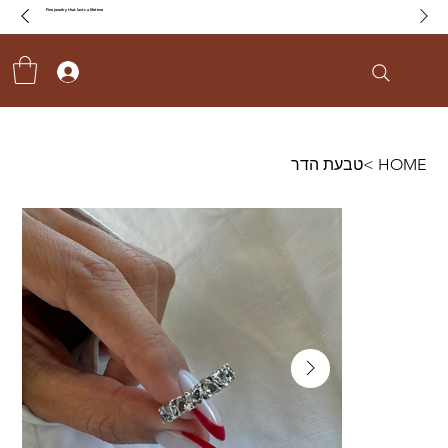
Fine jewelry that lasts a lifetime
HOME
>
טבעת הדר