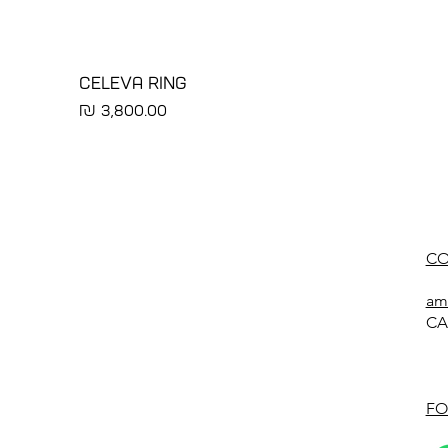
CELEVA RING
מחיר
CO
am
CA
FO