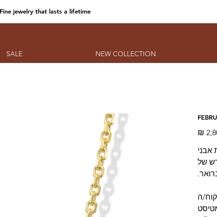
Fine jewelry that lasts a lifetime
SALE
NEW COLLECTION
FEBR
מחיר
הב 14K משובצת אבני
דש של
רואר.
קוח/ה