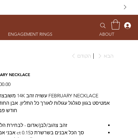
ENGAGEMENT RINGS
ABOUT
הבא
הקודם
UARY NECKLACE
FEBRUARY NECKLACE עשויה ז
אמטיסט בגוון סגלגל עגולות לאורך כל התליון. אבן החו
חודש פב
זהב צהוב/לבן/אדום - לבחירת הל
סך הכל אבנים בשרשרת כ0.15 ct אבני אמטיסט