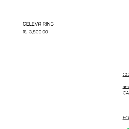
CELEVA RING
מחיר
CO
am
CA
FO