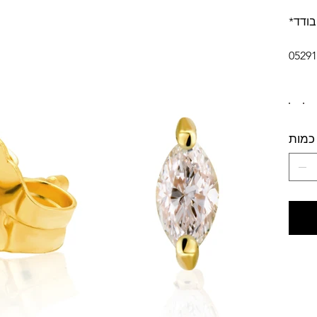
בודד
כמות