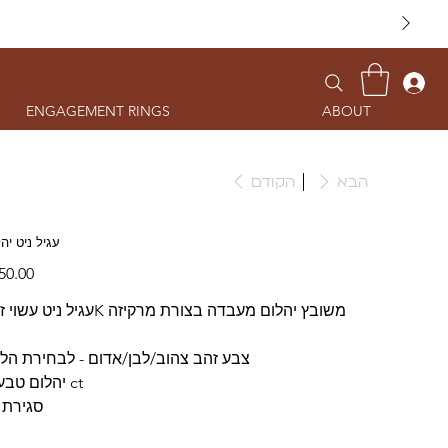
ENGAGEMENT RINGS
ABOUT
הבא
הקודם
עגיל ניט יה
עגיל ניט עשוי זהב 14K משובץ יהלום מעבדה בצורת מרקיזה
צבע זהב צהוב/לבן/אדום - לבחירת הל
יהלום טבעי 0.05 ct
סגירת 