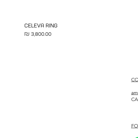
CELEVA RING
מחיר
CO
am
CA
FO