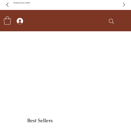
Fine jewelry that lasts a lifetime
Best Sellers