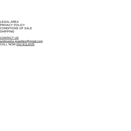
LEGAL AREA
PRIVACY POLICY
CONDITIONS OF SALE
SHIPPING
CONTACT US
amitpasha.jewelries@gmail.com
CALL NOW
052-9113535