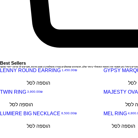
Best Sellers
ים ביותר! כאן תמצאי את האוסף הפופולרי ביותר שלנו, תכשיטים שמשלבים בצורה מושלמת בין סגנון ואיכות, מעניקים לך מראה ייחודי ומושך
Best seller
LENNY ROUND EARRING
מחיר
‏1,450.00 ‏₪
תצוגה
תצוגה
לסל
הוספה לסל
מהירה
מהירה
TWIN RING
MAJESTY OVA
מחיר
‏3,900.00 ‏₪
תצוגה
תצוגה
 לסל
הוספה לסל
מהירה
מהירה
LUMIERE BIG NECKLACE
MEL RING
מחיר
מחיר
‏8,500.00 ‏₪
תצוגה
תצוגה
הוספה לסל
הוספה לסל
מהירה
מהירה