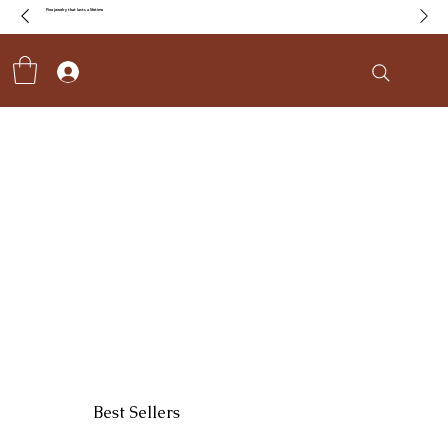
Fine jewelry that lasts a lifetime
Best Sellers