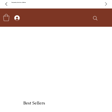
Fine jewelry that lasts a lifetime
Best Sellers