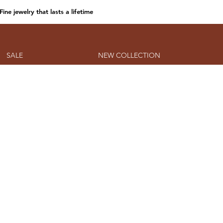
Fine jewelry that lasts a lifetime
SALE
NEW COLLECTION