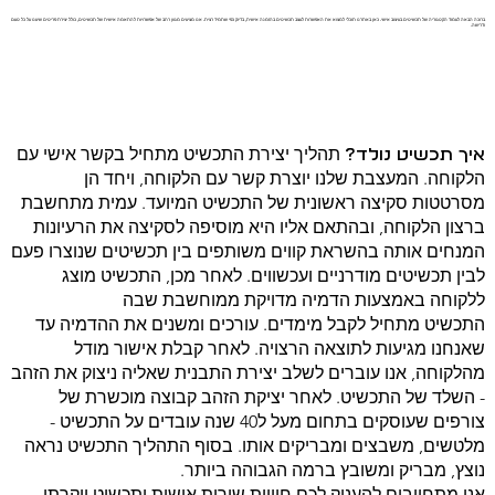
ברוכה הבאה לעמוד הקטגוריה של תכשיטים בעיצוב אישי. כאן באתרנו תוכלי למצוא את האפשרות לעצב תכשיטים בהזמנה אישית, בדיוק כפי שתמיד רצית. אנו מציעים מגוון רחב של אפשרויות להתאמה אישית של תכשיטים, כולל יצירת פריטים שיענו על כל טעם
ודרישה.
תהליך יצירת התכשיט מתחיל בקשר אישי עם
איך תכשיט נולד?
הלקוחה. המעצבת שלנו יוצרת קשר עם הלקוחה, ויחד הן
מסרטטות סקיצה ראשונית של התכשיט המיועד. עמית מתחשבת
ברצון הלקוחה, ובהתאם אליו היא מוסיפה לסקיצה את הרעיונות
המנחים אותה בהשראת קווים משותפים בין תכשיטים שנוצרו פעם
לבין תכשיטים מודרניים ועכשווים. לאחר מכן, התכשיט מוצג
ללקוחה באמצעות הדמיה מדויקת ממוחשבת שבה
התכשיט מתחיל לקבל מימדים. עורכים ומשנים את ההדמיה עד
שאנחנו מגיעות לתוצאה הרצויה. לאחר קבלת אישור מודל
מהלקוחה, אנו עוברים לשלב יצירת התבנית שאליה ניצוק את הזהב
- השלד של התכשיט. לאחר יציקת הזהב קבוצה מוכשרת של
צורפים שעוסקים בתחום מעל ל40 שנה עובדים על התכשיט -
מלטשים, משבצים ומבריקים אותו. בסוף התהליך התכשיט נראה
נוצץ, מבריק ומשובץ ברמה הגבוהה ביותר.
אנו מתחייבים להעניק לכם חוויית שירות אישית ותכשיט יוקרתי