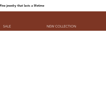
Fine jewelry that lasts a lifetime
SALE
NEW COLLECTION