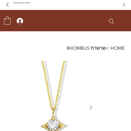
Fine jewelry that lasts a lifetime
HOME
>
שרשרת RHOMBUS