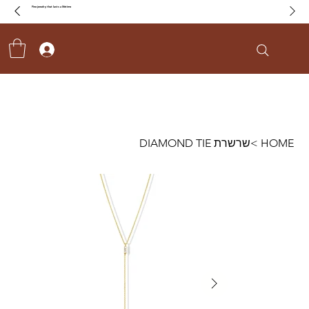
Fine jewelry that lasts a lifetime
HOME
>
שרשרת DIAMOND TIE