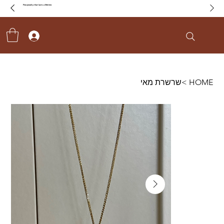
Fine jewelry that lasts a lifetime
HOME
>
שרשרת מאי