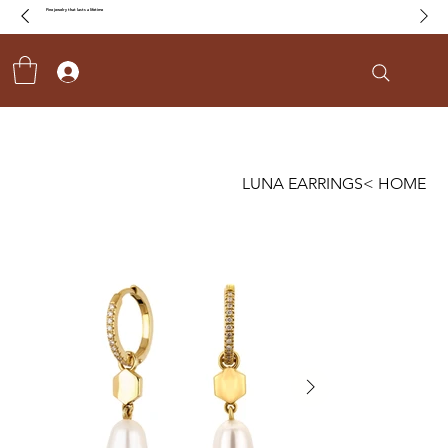
Fine jewelry that lasts a lifetime
LUNA EARRINGS
>
HOME