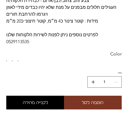
צבע זהב צהוב/לבן/אדום - לבחירת הלקוח/ה
העגילים חלולים מבפנים על מנת שלא יהיו כבדים מידי לאוזן
ויגרמו להרחבת חורים
מידות : קוטר צינור כ4 מ״מ, קוטר חיצוני כ20 מ״מ
לפרטים נוספים ניתן לפנות לשירות הלקוחות שלנו
0529113535
Color
כמות
הוספה לסל
לקנייה מהירה