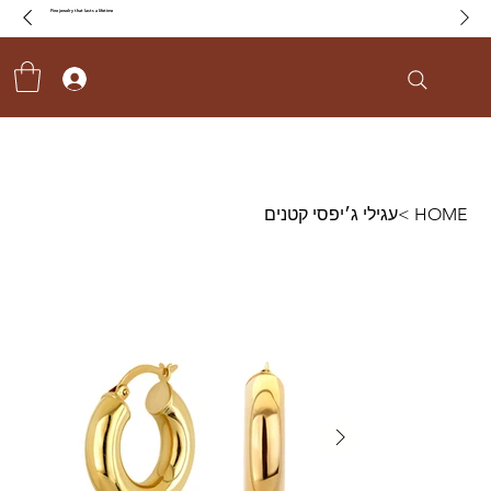
Fine jewelry that lasts a lifetime
HOME
>
עגילי ג׳יפסי קטנים