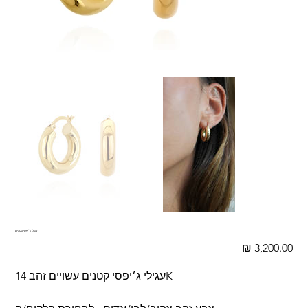
עגילי ג׳יפסי קטנים
מחיר
עגילי ג׳יפסי קטנים עשויים זהב 14K