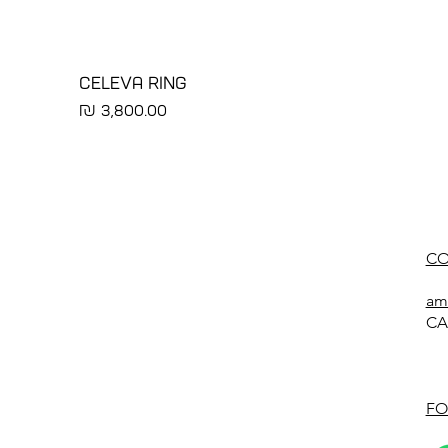
CELEVA RING
מחיר
CO
am
CA
FO