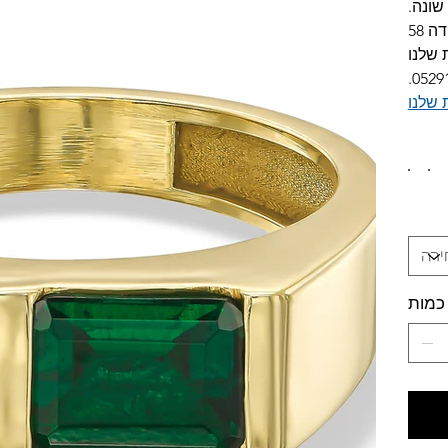
ניתן 
*תו
לפרטי
0529
לטבלת
כמות