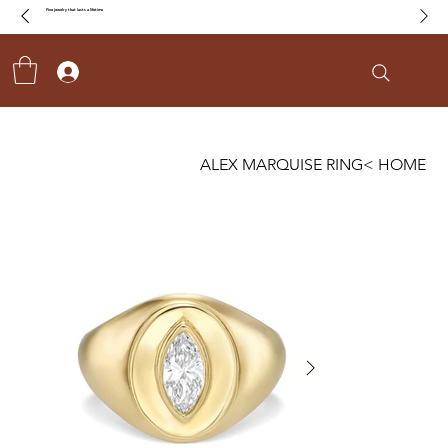
Fine jewelry that lasts a lifetime
ALEX MARQUISE RING
>
HOME