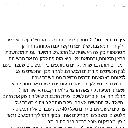
ברוכה הבאה לעמוד הקטגוריה של תכשיטים בעיצוב אישי. כאן באתרנו תוכלי למצוא את האפשרות לעצב תכשיטים בהזמנה אישית, בדיוק כפי שתמיד רצית. אנו מציעים מגוון רחב של אפשרויות להתאמה אישית של תכשיטים, כולל יצירת פריטים שיענו על כל טעם
ודרישה.
תהליך יצירת התכשיט מתחיל בקשר אישי עם
איך תכשיט נולד?
הלקוחה. המעצבת שלנו יוצרת קשר עם הלקוחה, ויחד הן
מסרטטות סקיצה ראשונית של התכשיט המיועד. עמית מתחשבת
ברצון הלקוחה, ובהתאם אליו היא מוסיפה לסקיצה את הרעיונות
המנחים אותה בהשראת קווים משותפים בין תכשיטים שנוצרו פעם
לבין תכשיטים מודרניים ועכשווים. לאחר מכן, התכשיט מוצג
ללקוחה באמצעות הדמיה מדויקת ממוחשבת שבה
התכשיט מתחיל לקבל מימדים. עורכים ומשנים את ההדמיה עד
שאנחנו מגיעות לתוצאה הרצויה. לאחר קבלת אישור מודל
מהלקוחה, אנו עוברים לשלב יצירת התבנית שאליה ניצוק את הזהב
- השלד של התכשיט. לאחר יציקת הזהב קבוצה מוכשרת של
צורפים שעוסקים בתחום מעל ל40 שנה עובדים על התכשיט -
מלטשים, משבצים ומבריקים אותו. בסוף התהליך התכשיט נראה
נוצץ, מבריק ומשובץ ברמה הגבוהה ביותר.
אנו מתחייבים להעניק לכם חוויית שירות אישית ותכשיט יוקרתי