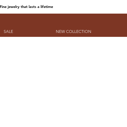
Fine jewelry that lasts a lifetime
SALE
NEW COLLECTION