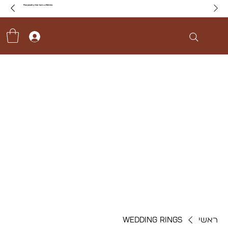
Fine jewelry that lasts a lifetime
ראשי
WEDDING RINGS