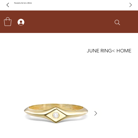
Fine jewelry that lasts a lifetime
JUNE RING
>
HOME