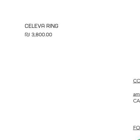
CELEVA RING
מחיר
CO
am
CA
FO