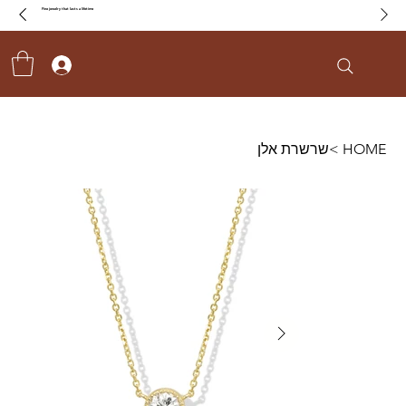
Fine jewelry that lasts a lifetime
HOME
>
שרשרת אלן